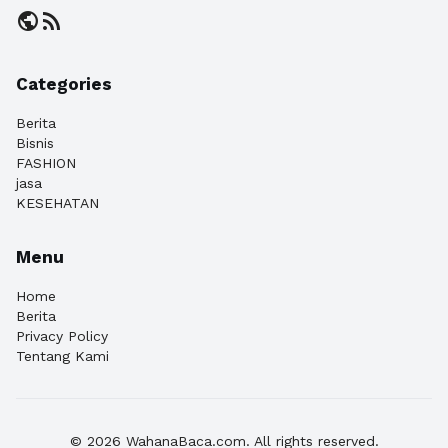
public
rss_feed
Categories
Berita
Bisnis
FASHION
jasa
KESEHATAN
Menu
Home
Berita
Privacy Policy
Tentang Kami
© 2026 WahanaBaca.com. All rights reserved.