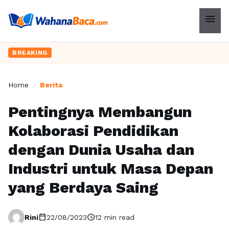
menu
BREAKING
Home
/
Berita
Pentingnya Membangun
Kolaborasi Pendidikan
dengan Dunia Usaha dan
Industri untuk Masa Depan
yang Berdaya Saing
calendar_today
schedule
Rini
22/08/2023
12 min read