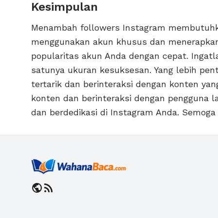
Kesimpulan
Menambah followers Instagram membutuhka
menggunakan akun khusus dan menerapkan 
popularitas akun Anda dengan cepat. Ingat
satunya ukuran kesuksesan. Yang lebih pent
tertarik dan berinteraksi dengan konten yan
konten dan berinteraksi dengan pengguna 
dan berdedikasi di Instagram Anda. Semoga 
public
rss_feed