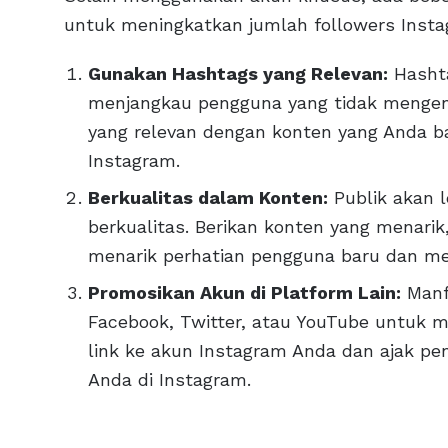
untuk meningkatkan jumlah followers Inst
Gunakan Hashtags yang Relevan:
Hashta
menjangkau pengguna yang tidak mengena
yang relevan dengan konten yang Anda b
Instagram.
Berkualitas dalam Konten:
Publik akan l
berkualitas. Berikan konten yang menarik
menarik perhatian pengguna baru dan me
Promosikan Akun di Platform Lain:
Manfa
Facebook, Twitter, atau YouTube untuk 
link ke akun Instagram Anda dan ajak pen
Anda di Instagram.