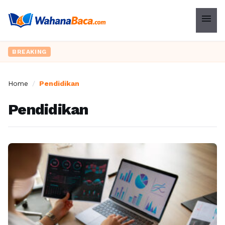
menu
BREAKING
Home
/
Pendidikan
Pendidikan