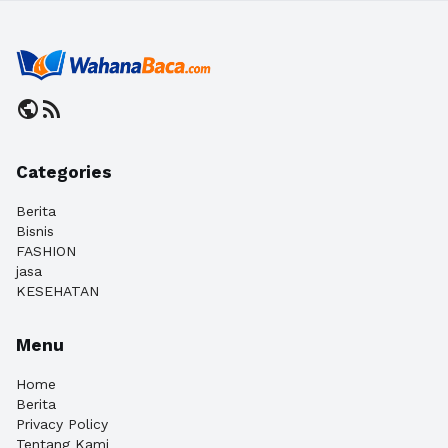
public
rss_feed
Categories
Berita
Bisnis
FASHION
jasa
KESEHATAN
Menu
Home
Berita
Privacy Policy
Tentang Kami