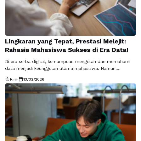
Lingkaran yang Tepat, Prestasi Melejit:
Rahasia Mahasiswa Sukses di Era Data!
Di era serba digital, kemampuan mengolah dan memahami
data menjadi keunggulan utama mahasiswa. Namun,
kecakapan ini tidak hanya dibentuk di ruang kelas, melainkan
person
calendar_today
Rini
•
13/02/2026
juga melalui lingkungan sosial yang sehat dan suportif.
Konsep pergaulan positif yang mendorong diskusi data
menjadi kunci dalam membentuk pola pikir kritis dan analitis.
UniversitasIndonesia.com secara konsisten mengangkat
pentingnya lingkungan akademik yang …
Baca Selengkapnya