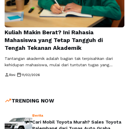
Kuliah Makin Berat? Ini Rahasia
Mahasiswa yang Tetap Tangguh di
Tengah Tekanan Akademik
Tantangan akademik adalah bagian tak terpisahkan dari
kehidupan mahasiswa, mulai dari tuntutan tugas yang
menumpuk, ujian yang berdekatan, hingga tekanan untuk
person
calendar_today
Rini
•
11/02/2026
mempertahankan prestasi. Banyak mahasiswa merasa
kewalahan, bahkan kehilangan motivasi, ketika realitas
perkuliahan tidak sesuai dengan ekspektasi awal.
UniversitasIndonesia.com mengangkat realitas ini sebagai
trending_up
TRENDING NOW
cerminan kehidupan kampus modern, di mana mahasiswa
dituntut tidak hanya cerdas secara …
Baca Selengkapnya
Berita
Cari Mobil Toyota Murah? Sales Toyota
Palembang dari Tunas Auto Graha