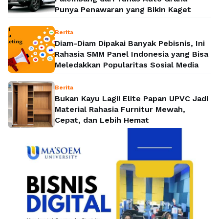
Punya Penawaran yang Bikin Kaget
Berita
Diam-Diam Dipakai Banyak Pebisnis, Ini
Rahasia SMM Panel Indonesia yang Bisa
Meledakkan Popularitas Sosial Media
Berita
Bukan Kayu Lagi! Elite Papan UPVC Jadi
Material Rahasia Furnitur Mewah,
Cepat, dan Lebih Hemat