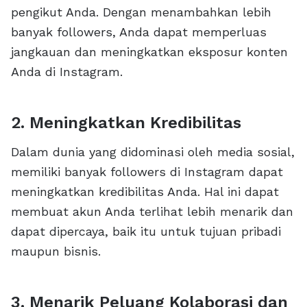
pengikut Anda. Dengan menambahkan lebih
banyak followers, Anda dapat memperluas
jangkauan dan meningkatkan eksposur konten
Anda di Instagram.
2. Meningkatkan Kredibilitas
Dalam dunia yang didominasi oleh media sosial,
memiliki banyak followers di Instagram dapat
meningkatkan kredibilitas Anda. Hal ini dapat
membuat akun Anda terlihat lebih menarik dan
dapat dipercaya, baik itu untuk tujuan pribadi
maupun bisnis.
3. Menarik Peluang Kolaborasi dan