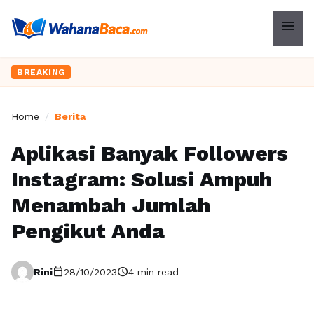
menu
BREAKING
Home
/
Berita
Aplikasi Banyak Followers
Instagram: Solusi Ampuh
Menambah Jumlah
Pengikut Anda
calendar_today
schedule
Rini
28/10/2023
4 min read