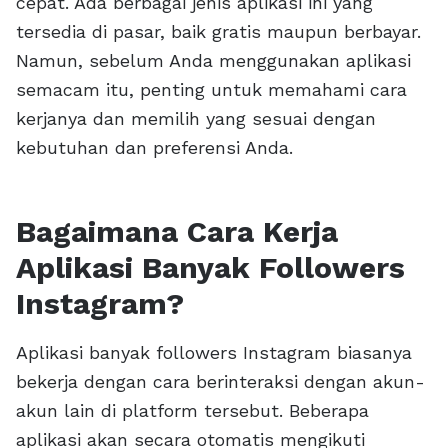
cepat. Ada berbagai jenis aplikasi ini yang
tersedia di pasar, baik gratis maupun berbayar.
Namun, sebelum Anda menggunakan aplikasi
semacam itu, penting untuk memahami cara
kerjanya dan memilih yang sesuai dengan
kebutuhan dan preferensi Anda.
Bagaimana Cara Kerja
Aplikasi Banyak Followers
Instagram?
Aplikasi banyak followers Instagram biasanya
bekerja dengan cara berinteraksi dengan akun-
akun lain di platform tersebut. Beberapa
aplikasi akan secara otomatis mengikuti