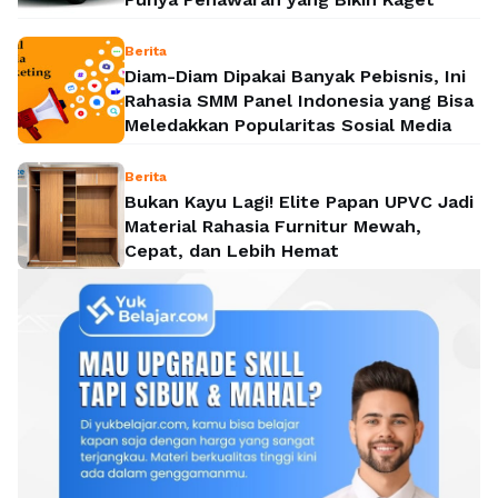
Berita
Diam-Diam Dipakai Banyak Pebisnis, Ini
Rahasia SMM Panel Indonesia yang Bisa
Meledakkan Popularitas Sosial Media
Berita
Bukan Kayu Lagi! Elite Papan UPVC Jadi
Material Rahasia Furnitur Mewah,
Cepat, dan Lebih Hemat