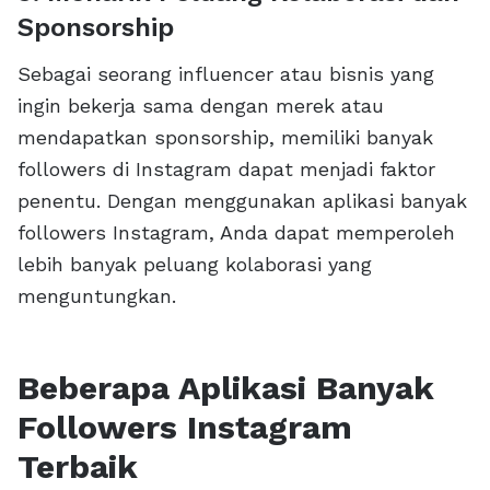
Sponsorship
Sebagai seorang influencer atau bisnis yang
ingin bekerja sama dengan merek atau
mendapatkan sponsorship, memiliki banyak
followers di Instagram dapat menjadi faktor
penentu. Dengan menggunakan aplikasi banyak
followers Instagram, Anda dapat memperoleh
lebih banyak peluang kolaborasi yang
menguntungkan.
Beberapa Aplikasi Banyak
Followers Instagram
Terbaik