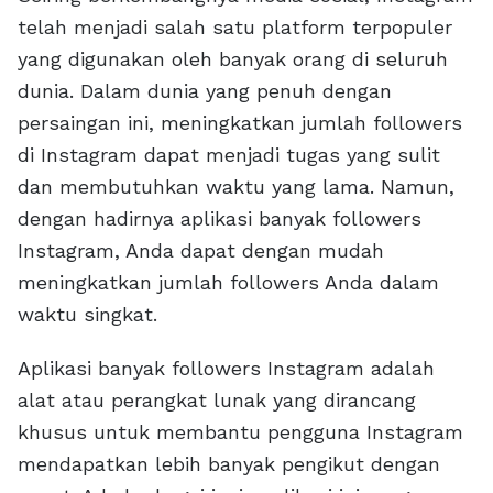
telah menjadi salah satu platform terpopuler
yang digunakan oleh banyak orang di seluruh
dunia. Dalam dunia yang penuh dengan
persaingan ini, meningkatkan jumlah followers
di Instagram dapat menjadi tugas yang sulit
dan membutuhkan waktu yang lama. Namun,
dengan hadirnya aplikasi banyak followers
Instagram, Anda dapat dengan mudah
meningkatkan jumlah followers Anda dalam
waktu singkat.
Aplikasi banyak followers Instagram adalah
alat atau perangkat lunak yang dirancang
khusus untuk membantu pengguna Instagram
mendapatkan lebih banyak pengikut dengan