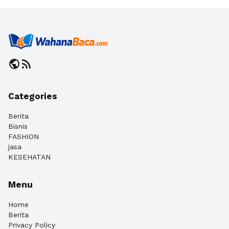
public
rss_feed
Categories
Berita
Bisnis
FASHION
jasa
KESEHATAN
Menu
Home
Berita
Privacy Policy