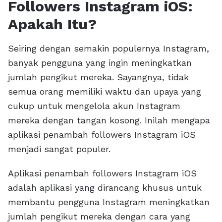
Followers Instagram iOS:
Apakah Itu?
Seiring dengan semakin populernya Instagram,
banyak pengguna yang ingin meningkatkan
jumlah pengikut mereka. Sayangnya, tidak
semua orang memiliki waktu dan upaya yang
cukup untuk mengelola akun Instagram
mereka dengan tangan kosong. Inilah mengapa
aplikasi penambah followers Instagram iOS
menjadi sangat populer.
Aplikasi penambah followers Instagram iOS
adalah aplikasi yang dirancang khusus untuk
membantu pengguna Instagram meningkatkan
jumlah pengikut mereka dengan cara yang