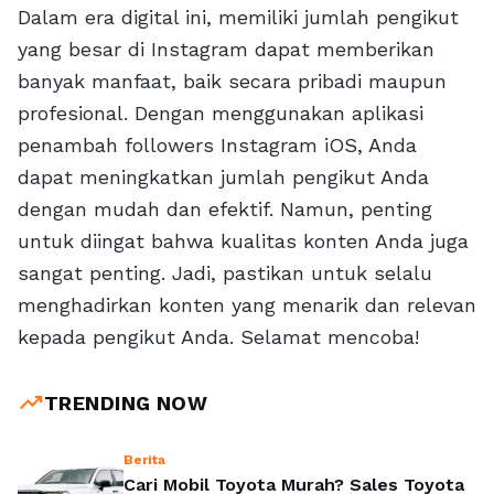
Dalam era digital ini, memiliki jumlah pengikut
yang besar di Instagram dapat memberikan
banyak manfaat, baik secara pribadi maupun
profesional. Dengan menggunakan aplikasi
penambah followers Instagram iOS, Anda
dapat meningkatkan jumlah pengikut Anda
dengan mudah dan efektif. Namun, penting
untuk diingat bahwa kualitas konten Anda juga
sangat penting. Jadi, pastikan untuk selalu
menghadirkan konten yang menarik dan relevan
kepada pengikut Anda. Selamat mencoba!
trending_up
TRENDING NOW
Berita
Cari Mobil Toyota Murah? Sales Toyota