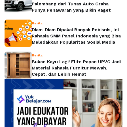
Palembang dari Tunas Auto Graha
Punya Penawaran yang Bikin Kaget
Berita
Diam-Diam Dipakai Banyak Pebisnis, Ini
Rahasia SMM Panel Indonesia yang Bisa
Meledakkan Popularitas Sosial Media
Berita
Bukan Kayu Lagi! Elite Papan UPVC Jadi
Material Rahasia Furnitur Mewah,
Cepat, dan Lebih Hemat