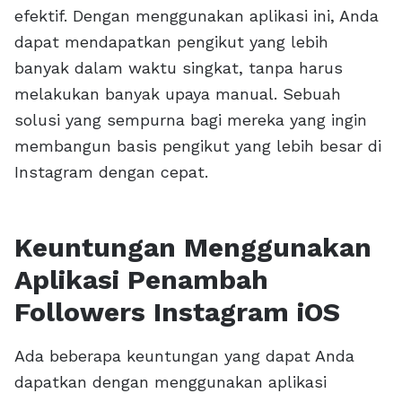
efektif. Dengan menggunakan aplikasi ini, Anda
dapat mendapatkan pengikut yang lebih
banyak dalam waktu singkat, tanpa harus
melakukan banyak upaya manual. Sebuah
solusi yang sempurna bagi mereka yang ingin
membangun basis pengikut yang lebih besar di
Instagram dengan cepat.
Keuntungan Menggunakan
Aplikasi Penambah
Followers Instagram iOS
Ada beberapa keuntungan yang dapat Anda
dapatkan dengan menggunakan aplikasi