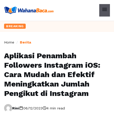
menu
BREAKING
Home
/
Berita
Aplikasi Penambah
Followers Instagram iOS:
Cara Mudah dan Efektif
Meningkatkan Jumlah
Pengikut di Instagram
calendar_today
schedule
Rini
06/12/2023
4 min read