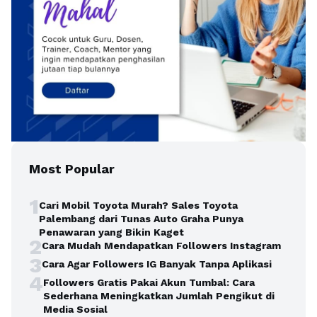
Most Popular
1
Cari Mobil Toyota Murah? Sales Toyota
Palembang dari Tunas Auto Graha Punya
Penawaran yang Bikin Kaget
2
Cara Mudah Mendapatkan Followers Instagram
3
Cara Agar Followers IG Banyak Tanpa Aplikasi
4
Followers Gratis Pakai Akun Tumbal: Cara
Sederhana Meningkatkan Jumlah Pengikut di
Media Sosial