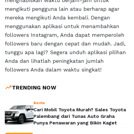
menghabiskan waktu berjam-jam untuk
mengikuti pengguna lain atau berharap agar
mereka mengikuti Anda kembali. Dengan
menggunakan aplikasi untuk menambahkan
followers Instagram, Anda dapat memperoleh
followers baru dengan cepat dan mudah. Jadi,
tunggu apa lagi? Segera unduh aplikasi pilihan
Anda dan lihatlah peningkatan jumlah
followers Anda dalam waktu singkat!
trending_up
TRENDING NOW
Berita
Cari Mobil Toyota Murah? Sales Toyota
Palembang dari Tunas Auto Graha
Punya Penawaran yang Bikin Kaget