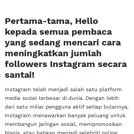
Pertama-tama, Hello
kepada semua pembaca
yang sedang mencari cara
meningkatkan jumlah
followers Instagram secara
santai!
Instagram telah menjadi salah satu platform
media sosial terbesar di dunia. Dengan lebih
dari satu miliar pengguna aktif setiap bulannya,
Instagram menawarkan banyak peluang untuk
membangun jaringan sosial, mempromosikan
bisnis, atau bahkan menjadi selebriti online.