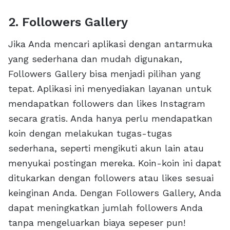
2. Followers Gallery
Jika Anda mencari aplikasi dengan antarmuka
yang sederhana dan mudah digunakan,
Followers Gallery bisa menjadi pilihan yang
tepat. Aplikasi ini menyediakan layanan untuk
mendapatkan followers dan likes Instagram
secara gratis. Anda hanya perlu mendapatkan
koin dengan melakukan tugas-tugas
sederhana, seperti mengikuti akun lain atau
menyukai postingan mereka. Koin-koin ini dapat
ditukarkan dengan followers atau likes sesuai
keinginan Anda. Dengan Followers Gallery, Anda
dapat meningkatkan jumlah followers Anda
tanpa mengeluarkan biaya sepeser pun!