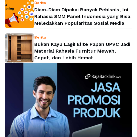
Berita
Diam-Diam Dipakai Banyak Pebisnis, Ini
Rahasia SMM Panel Indonesia yang Bisa
Meledakkan Popularitas Sosial Media
Berita
Bukan Kayu Lagi! Elite Papan UPVC Jadi
Material Rahasia Furnitur Mewah,
Cepat, dan Lebih Hemat