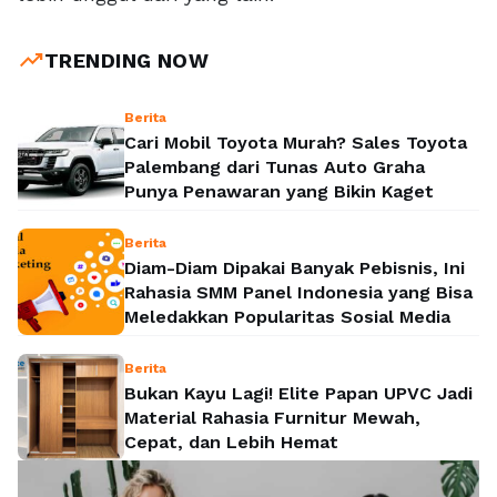
trending_up
TRENDING NOW
Berita
Cari Mobil Toyota Murah? Sales Toyota
Palembang dari Tunas Auto Graha
Punya Penawaran yang Bikin Kaget
Berita
Diam-Diam Dipakai Banyak Pebisnis, Ini
Rahasia SMM Panel Indonesia yang Bisa
Meledakkan Popularitas Sosial Media
Berita
Bukan Kayu Lagi! Elite Papan UPVC Jadi
Material Rahasia Furnitur Mewah,
Cepat, dan Lebih Hemat