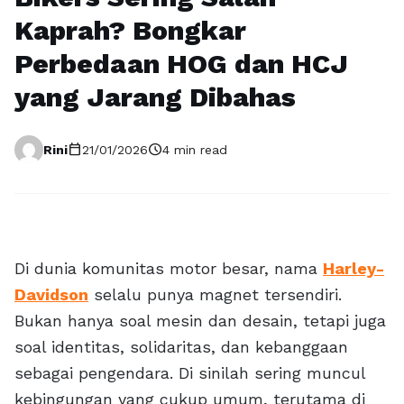
Kaprah? Bongkar
Perbedaan HOG dan HCJ
yang Jarang Dibahas
calendar_today
schedule
Rini
21/01/2026
4 min read
Di dunia komunitas motor besar, nama
Harley-
Davidson
selalu punya magnet tersendiri.
Bukan hanya soal mesin dan desain, tetapi juga
soal identitas, solidaritas, dan kebanggaan
sebagai pengendara. Di sinilah sering muncul
kebingungan yang cukup umum, terutama di