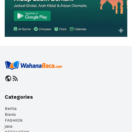
public
rss_feed
Categories
Berita
Bisnis
FASHION
jasa