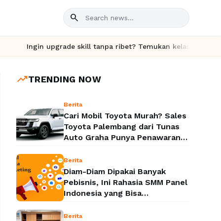
search
Ingin upgrade skill tanpa ribet? Temukan kelas seru dan materi 
trending_up
TRENDING NOW
Berita
Cari Mobil Toyota Murah? Sales
Toyota Palembang dari Tunas
Auto Graha Punya Penawaran
yang Bikin Kaget
Berita
Diam-Diam Dipakai Banyak
Pebisnis, Ini Rahasia SMM Panel
Indonesia yang Bisa
Meledakkan Popularitas Sosial
Media
Berita