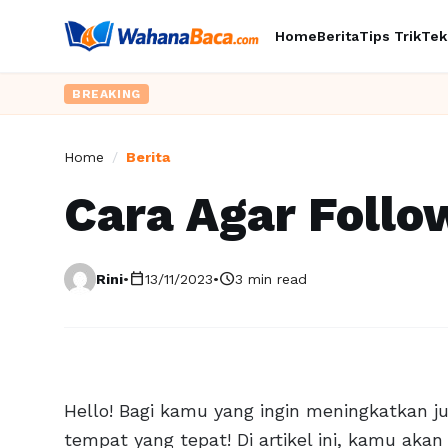
Home
Berita
Tips Trik
Tek
BREAKING
Home
/
Berita
Cara Agar Foll
calendar_today
schedule
Rini
•
13/11/2023
•
3 min read
Hello! Bagi kamu yang ingin meningkatkan j
tempat yang tepat! Di artikel ini, kamu aka