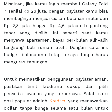
Misalnya, jika kamu ingin membeli Galaxy Fold
7 senilai Rp 28 juta, dengan paylater kamu bisa
membaginya menjadi cicilan bulanan mulai dari
Rp 2,3 juta hingga Rp 4,6 jutaan tergantung
tenor yang dipilih. Ini seperti saat kamu
menyewa apartemen, bayar per-bulan alih-alih
langsung beli rumah utuh. Dengan cara ini,
budget bulananmu tetap terjaga tanpa harus
menguras tabungan.
Untuk memastikan penggunaan paylater aman,
pastikan limit kreditmu cukup dan pilih
penyedia layanan yang terpercaya. Salah satu
opsi populer adalah
Kredivo
, yang menawarkan
cicilan tanpa bunga selama satu bulan untuk