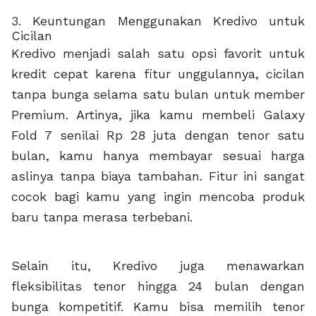
3. Keuntungan Menggunakan Kredivo untuk
Cicilan
Kredivo menjadi salah satu opsi favorit untuk
kredit cepat karena fitur unggulannya, cicilan
tanpa bunga selama satu bulan untuk member
Premium. Artinya, jika kamu membeli Galaxy
Fold 7 senilai Rp 28 juta dengan tenor satu
bulan, kamu hanya membayar sesuai harga
aslinya tanpa biaya tambahan. Fitur ini sangat
cocok bagi kamu yang ingin mencoba produk
baru tanpa merasa terbebani.
Selain itu, Kredivo juga menawarkan
fleksibilitas tenor hingga 24 bulan dengan
bunga kompetitif. Kamu bisa memilih tenor