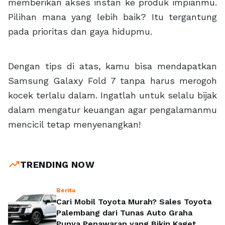
memberikan akses instan ke produk impianmu.
Pilihan mana yang lebih baik? Itu tergantung
pada prioritas dan gaya hidupmu.
Dengan tips di atas, kamu bisa mendapatkan
Samsung Galaxy Fold 7 tanpa harus merogoh
kocek terlalu dalam. Ingatlah untuk selalu bijak
dalam mengatur keuangan agar pengalamanmu
mencicil tetap menyenangkan!
trending_up
TRENDING NOW
Berita
Cari Mobil Toyota Murah? Sales Toyota
Palembang dari Tunas Auto Graha
Punya Penawaran yang Bikin Kaget