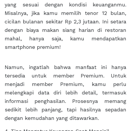
yang sesuai dengan kondisi keuanganmu.
Misalnya, jika kamu memilih tenor 12 bulan,
cicilan bulanan sekitar Rp 2,3 jutaan. Ini setara
dengan biaya makan siang harian di restoran
mahal, hanya saja, kamu mendapatkan
smartphone premium!
Namun, ingatlah bahwa manfaat ini hanya
tersedia untuk member Premium. Untuk
menjadi member Premium, kamu perlu
melengkapi data diri lebih detail, termasuk
informasi penghasilan. Prosesnya memang
sedikit lebih panjang, tapi hasilnya sepadan
dengan kemudahan yang ditawarkan.