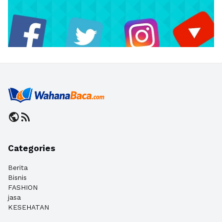
public
rss_feed
Categories
Berita
Bisnis
FASHION
jasa
KESEHATAN