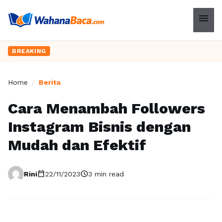
menu
BREAKING
Home
/
Berita
Cara Menambah Followers
Instagram Bisnis dengan
Mudah dan Efektif
calendar_today
schedule
Rini
22/11/2023
3 min read