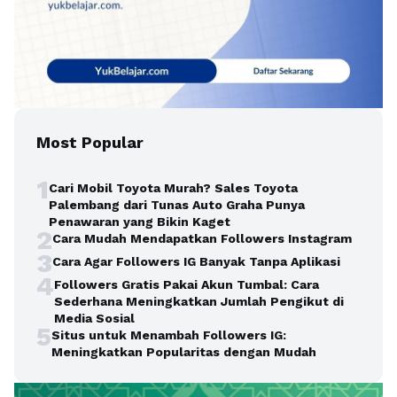
Most Popular
1
Cari Mobil Toyota Murah? Sales Toyota
Palembang dari Tunas Auto Graha Punya
Penawaran yang Bikin Kaget
2
Cara Mudah Mendapatkan Followers Instagram
3
Cara Agar Followers IG Banyak Tanpa Aplikasi
4
Followers Gratis Pakai Akun Tumbal: Cara
Sederhana Meningkatkan Jumlah Pengikut di
Media Sosial
5
Situs untuk Menambah Followers IG:
Meningkatkan Popularitas dengan Mudah