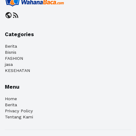
public
rss_feed
Categories
Berita
Bisnis
FASHION
jasa
KESEHATAN
Menu
Home
Berita
Privacy Policy
Tentang Kami