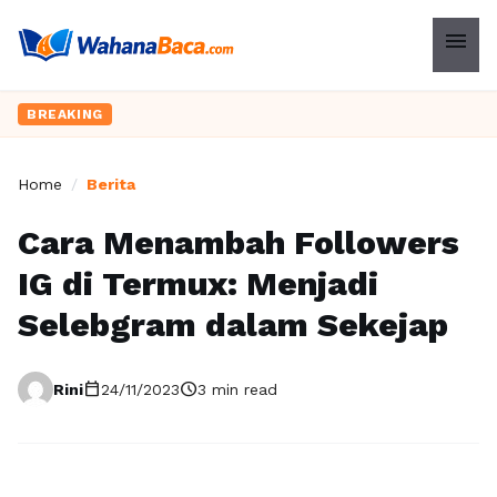
menu
BREAKING
Home
/
Berita
Cara Menambah Followers
IG di Termux: Menjadi
Selebgram dalam Sekejap
calendar_today
schedule
Rini
24/11/2023
3 min read