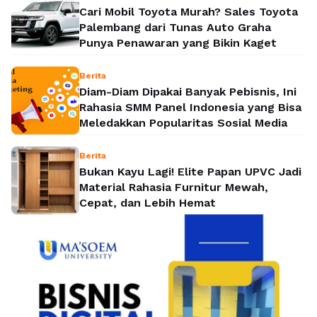
Cari Mobil Toyota Murah? Sales Toyota
Palembang dari Tunas Auto Graha
Punya Penawaran yang Bikin Kaget
Berita
Diam-Diam Dipakai Banyak Pebisnis, Ini
Rahasia SMM Panel Indonesia yang Bisa
Meledakkan Popularitas Sosial Media
Berita
Bukan Kayu Lagi! Elite Papan UPVC Jadi
Material Rahasia Furnitur Mewah,
Cepat, dan Lebih Hemat