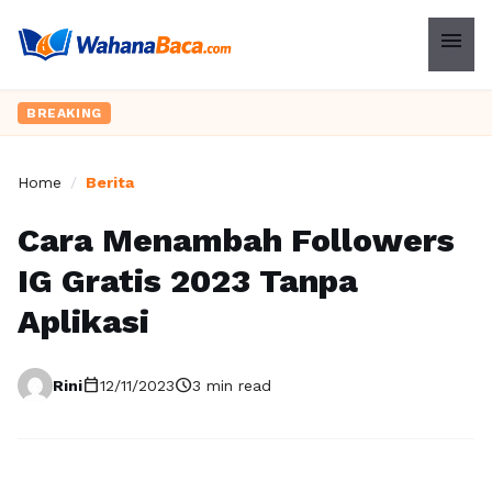
menu
BREAKING
Home
/
Berita
Cara Menambah Followers
IG Gratis 2023 Tanpa
Aplikasi
calendar_today
schedule
Rini
12/11/2023
3 min read