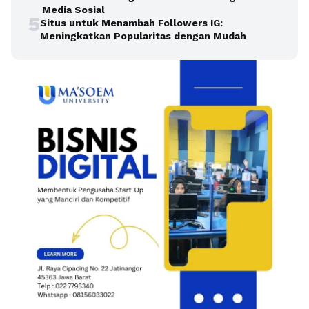
Media Sosial
5
Situs untuk Menambah Followers IG:
Meningkatkan Popularitas dengan Mudah