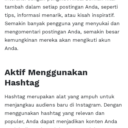
tambah dalam setiap postingan Anda, seperti
tips, informasi menarik, atau kisah inspiratif.
Semakin banyak pengguna yang menyukai dan
mengomentari postingan Anda, semakin besar
kemungkinan mereka akan mengikuti akun
Anda.
Aktif Menggunakan
Hashtag
Hashtag merupakan alat yang ampuh untuk
menjangkau audiens baru di Instagram. Dengan
menggunakan hashtag yang relevan dan
populer, Anda dapat menjadikan konten Anda