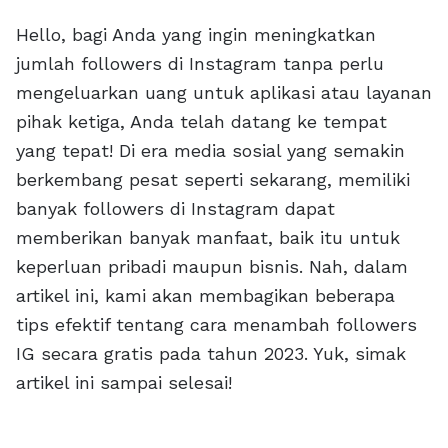
Hello, bagi Anda yang ingin meningkatkan
jumlah followers di Instagram tanpa perlu
mengeluarkan uang untuk aplikasi atau layanan
pihak ketiga, Anda telah datang ke tempat
yang tepat! Di era media sosial yang semakin
berkembang pesat seperti sekarang, memiliki
banyak followers di Instagram dapat
memberikan banyak manfaat, baik itu untuk
keperluan pribadi maupun bisnis. Nah, dalam
artikel ini, kami akan membagikan beberapa
tips efektif tentang cara menambah followers
IG secara gratis pada tahun 2023. Yuk, simak
artikel ini sampai selesai!