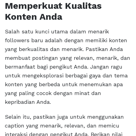
Memperkuat Kualitas
Konten Anda
Salah satu kunci utama dalam menarik
followers baru adalah dengan memiliki konten
yang berkualitas dan menarik. Pastikan Anda
membuat postingan yang relevan, menarik, dan
bermanfaat bagi pengikut Anda. Jangan ragu
untuk mengeksplorasi berbagai gaya dan tema
konten yang berbeda untuk menemukan apa
yang paling cocok dengan minat dan
kepribadian Anda.
Selain itu, pastikan juga untuk menggunakan
caption yang menarik, relevan, dan memicu
interaksi dengan pengikut Anda. Berikan nilai