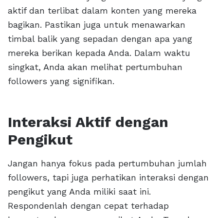
aktif dan terlibat dalam konten yang mereka
bagikan. Pastikan juga untuk menawarkan
timbal balik yang sepadan dengan apa yang
mereka berikan kepada Anda. Dalam waktu
singkat, Anda akan melihat pertumbuhan
followers yang signifikan.
Interaksi Aktif dengan
Pengikut
Jangan hanya fokus pada pertumbuhan jumlah
followers, tapi juga perhatikan interaksi dengan
pengikut yang Anda miliki saat ini.
Respondenlah dengan cepat terhadap