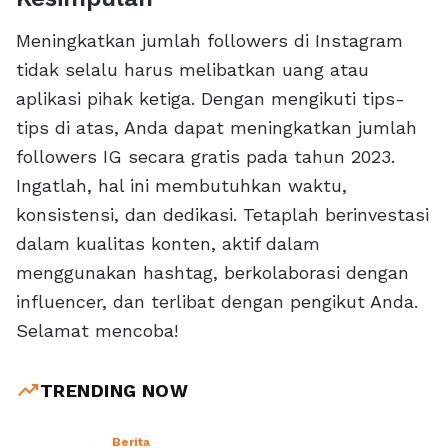
Meningkatkan jumlah followers di Instagram
tidak selalu harus melibatkan uang atau
aplikasi pihak ketiga. Dengan mengikuti tips-
tips di atas, Anda dapat meningkatkan jumlah
followers IG secara gratis pada tahun 2023.
Ingatlah, hal ini membutuhkan waktu,
konsistensi, dan dedikasi. Tetaplah berinvestasi
dalam kualitas konten, aktif dalam
menggunakan hashtag, berkolaborasi dengan
influencer, dan terlibat dengan pengikut Anda.
Selamat mencoba!
trending_up
TRENDING NOW
Berita