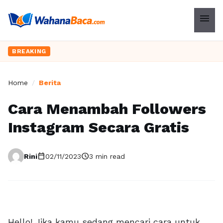
menu
BREAKING
Home
/
Berita
Cara Menambah Followers
Instagram Secara Gratis
calendar_today
schedule
Rini
02/11/2023
3 min read
Hello! Jika kamu sedang mencari cara untuk