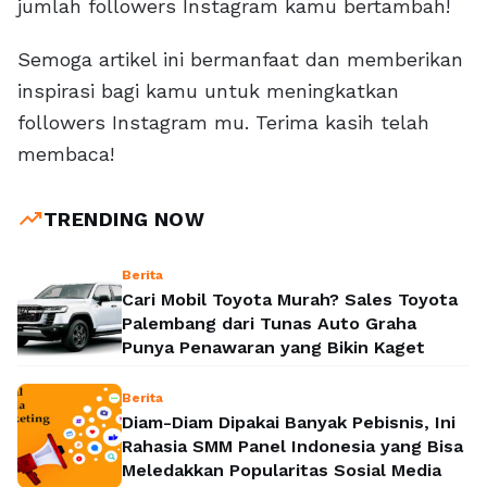
jumlah followers Instagram kamu bertambah!
Semoga artikel ini bermanfaat dan memberikan
inspirasi bagi kamu untuk meningkatkan
followers Instagram mu. Terima kasih telah
membaca!
trending_up
TRENDING NOW
Berita
Cari Mobil Toyota Murah? Sales Toyota
Palembang dari Tunas Auto Graha
Punya Penawaran yang Bikin Kaget
Berita
Diam-Diam Dipakai Banyak Pebisnis, Ini
Rahasia SMM Panel Indonesia yang Bisa
Meledakkan Popularitas Sosial Media