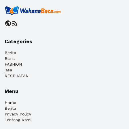
public
rss_feed
Categories
Berita
Bisnis
FASHION
jasa
KESEHATAN
Menu
Home
Berita
Privacy Policy
Tentang Kami