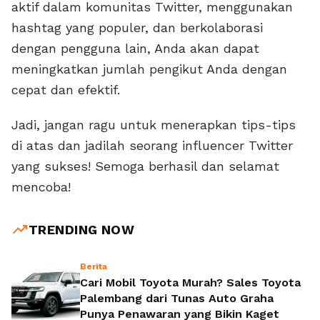
aktif dalam komunitas Twitter, menggunakan
hashtag yang populer, dan berkolaborasi
dengan pengguna lain, Anda akan dapat
meningkatkan jumlah pengikut Anda dengan
cepat dan efektif.
Jadi, jangan ragu untuk menerapkan tips-tips
di atas dan jadilah seorang influencer Twitter
yang sukses! Semoga berhasil dan selamat
mencoba!
trending_up
TRENDING NOW
Berita
Cari Mobil Toyota Murah? Sales Toyota
Palembang dari Tunas Auto Graha
Punya Penawaran yang Bikin Kaget