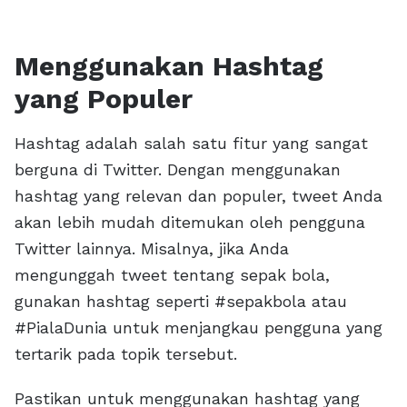
Menggunakan Hashtag
yang Populer
Hashtag adalah salah satu fitur yang sangat
berguna di Twitter. Dengan menggunakan
hashtag yang relevan dan populer, tweet Anda
akan lebih mudah ditemukan oleh pengguna
Twitter lainnya. Misalnya, jika Anda
mengunggah tweet tentang sepak bola,
gunakan hashtag seperti #sepakbola atau
#PialaDunia untuk menjangkau pengguna yang
tertarik pada topik tersebut.
Pastikan untuk menggunakan hashtag yang