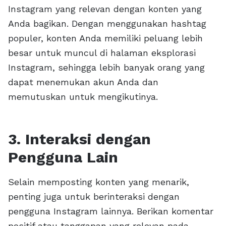
Instagram yang relevan dengan konten yang
Anda bagikan. Dengan menggunakan hashtag
populer, konten Anda memiliki peluang lebih
besar untuk muncul di halaman eksplorasi
Instagram, sehingga lebih banyak orang yang
dapat menemukan akun Anda dan
memutuskan untuk mengikutinya.
3. Interaksi dengan
Pengguna Lain
Selain memposting konten yang menarik,
penting juga untuk berinteraksi dengan
pengguna Instagram lainnya. Berikan komentar
positif atau tanggapan yang relevan pada