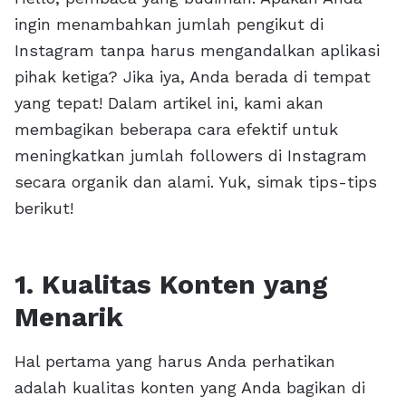
ingin menambahkan jumlah pengikut di
Instagram tanpa harus mengandalkan aplikasi
pihak ketiga? Jika iya, Anda berada di tempat
yang tepat! Dalam artikel ini, kami akan
membagikan beberapa cara efektif untuk
meningkatkan jumlah followers di Instagram
secara organik dan alami. Yuk, simak tips-tips
berikut!
1. Kualitas Konten yang
Menarik
Hal pertama yang harus Anda perhatikan
adalah kualitas konten yang Anda bagikan di