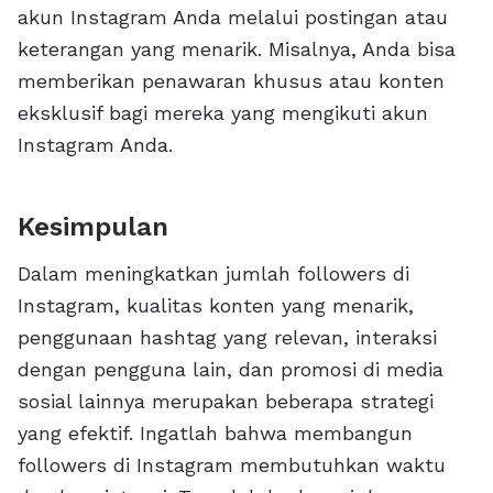
akun Instagram Anda melalui postingan atau
keterangan yang menarik. Misalnya, Anda bisa
memberikan penawaran khusus atau konten
eksklusif bagi mereka yang mengikuti akun
Instagram Anda.
Kesimpulan
Dalam meningkatkan jumlah followers di
Instagram, kualitas konten yang menarik,
penggunaan hashtag yang relevan, interaksi
dengan pengguna lain, dan promosi di media
sosial lainnya merupakan beberapa strategi
yang efektif. Ingatlah bahwa membangun
followers di Instagram membutuhkan waktu