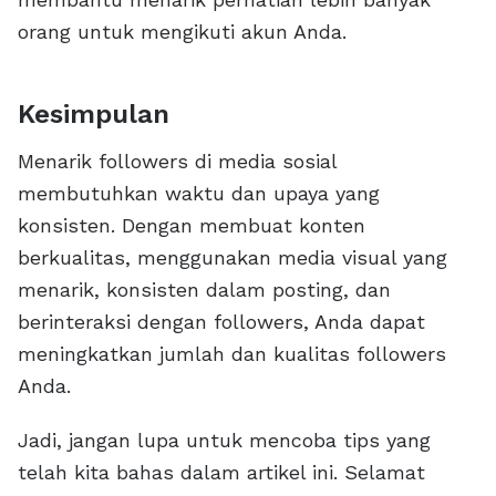
orang untuk mengikuti akun Anda.
Kesimpulan
Menarik followers di media sosial
membutuhkan waktu dan upaya yang
konsisten. Dengan membuat konten
berkualitas, menggunakan media visual yang
menarik, konsisten dalam posting, dan
berinteraksi dengan followers, Anda dapat
meningkatkan jumlah dan kualitas followers
Anda.
Jadi, jangan lupa untuk mencoba tips yang
telah kita bahas dalam artikel ini. Selamat