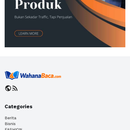
public
rss_feed
Categories
Berita
Bisnis
FASHION