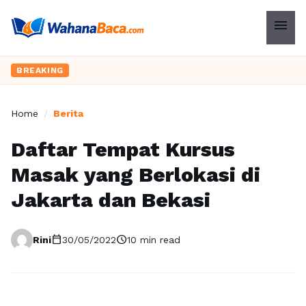
menu
BREAKING
Home
/
Berita
Daftar Tempat Kursus
Masak yang Berlokasi di
Jakarta dan Bekasi
calendar_today
schedule
Rini
30/05/2022
10 min read