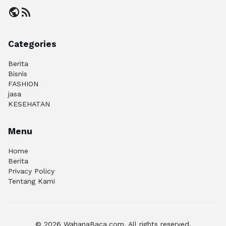
public
rss_feed
Categories
Berita
Bisnis
FASHION
jasa
KESEHATAN
Menu
Home
Berita
Privacy Policy
Tentang Kami
© 2026 WahanaBaca.com. All rights reserved.