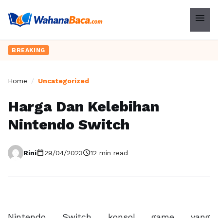
menu
BREAKING
Home
/
Uncategorized
Harga Dan Kelebihan
Nintendo Switch
calendar_today
schedule
Rini
29/04/2023
12 min read
Nintendo Switch konsol game yang