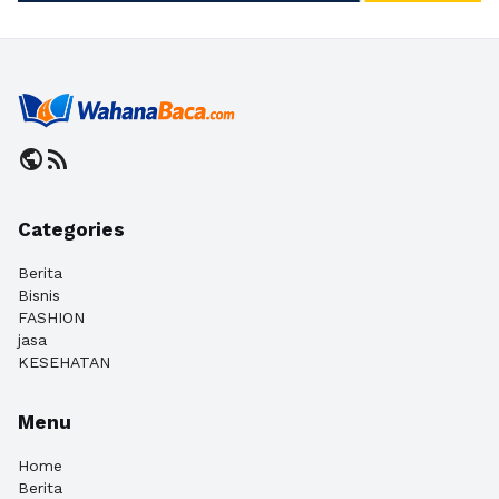
public
rss_feed
Categories
Berita
Bisnis
FASHION
jasa
KESEHATAN
Menu
Home
Berita