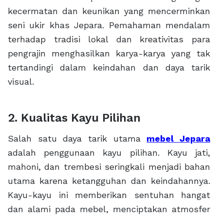
kecermatan dan keunikan yang mencerminkan
seni ukir khas Jepara. Pemahaman mendalam
terhadap tradisi lokal dan kreativitas para
pengrajin menghasilkan karya-karya yang tak
tertandingi dalam keindahan dan daya tarik
visual.
2. Kualitas Kayu Pilihan
Salah satu daya tarik utama
mebel Jepara
adalah penggunaan kayu pilihan. Kayu jati,
mahoni, dan trembesi seringkali menjadi bahan
utama karena ketangguhan dan keindahannya.
Kayu-kayu ini memberikan sentuhan hangat
dan alami pada mebel, menciptakan atmosfer