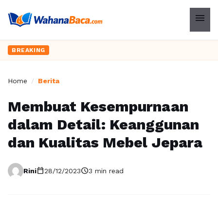
menu
BREAKING
Home
/
Berita
Membuat Kesempurnaan
dalam Detail: Keanggunan
dan Kualitas Mebel Jepara
calendar_today
schedule
Rini
28/12/2023
3 min read