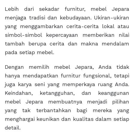
Lebih dari sekadar furnitur, mebel Jepara
menjaga tradisi dan kebudayaan. Ukiran-ukiran
yang menggambarkan cerita-cerita lokal atau
simbol-simbol kepercayaan memberikan nilai
tambah berupa cerita dan makna mendalam
pada setiap mebel.
Dengan memilih mebel Jepara, Anda tidak
hanya mendapatkan furnitur fungsional, tetapi
juga karya seni yang memperkaya ruang Anda.
Keindahan, ketangguhan, dan keanggunan
mebel Jepara membuatnya menjadi pilihan
yang tak terbantahkan bagi mereka yang
menghargai keunikan dan kualitas dalam setiap
detail.