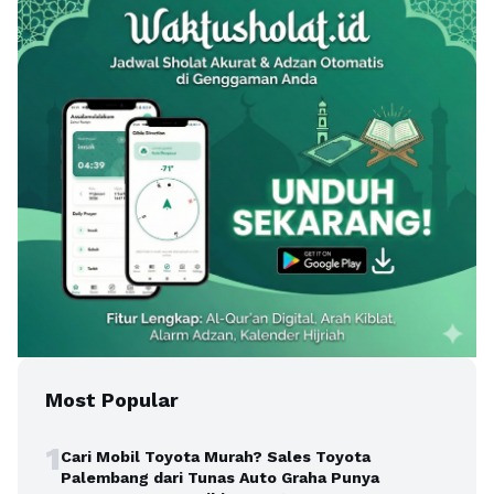
Most Popular
1
Cari Mobil Toyota Murah? Sales Toyota
Palembang dari Tunas Auto Graha Punya