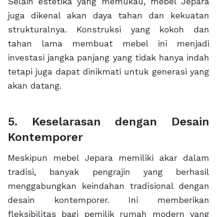
Selain estetika yang memukau, mebel Jepara
juga dikenal akan daya tahan dan kekuatan
strukturalnya. Konstruksi yang kokoh dan
tahan lama membuat mebel ini menjadi
investasi jangka panjang yang tidak hanya indah
tetapi juga dapat dinikmati untuk generasi yang
akan datang.
5. Keselarasan dengan Desain
Kontemporer
Meskipun mebel Jepara memiliki akar dalam
tradisi, banyak pengrajin yang berhasil
menggabungkan keindahan tradisional dengan
desain kontemporer. Ini memberikan
fleksibilitas bagi pemilik rumah modern yang