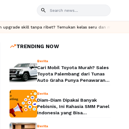
search
l tanpa ribet? Temukan kelas seru dan materi lengkap hanya di Y
trending_up
TRENDING NOW
Berita
Cari Mobil Toyota Murah? Sales
Toyota Palembang dari Tunas
Auto Graha Punya Penawaran
yang Bikin Kaget
Berita
Diam-Diam Dipakai Banyak
Pebisnis, Ini Rahasia SMM Panel
Indonesia yang Bisa
Meledakkan Popularitas Sosial
Media
Berita