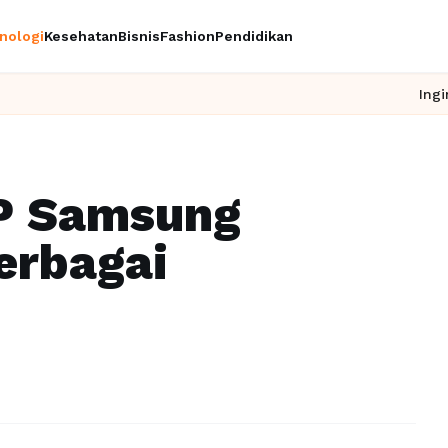
nologi
Kesehatan
Bisnis
Fashion
Pendidikan
Ingin upgrade skil
P Samsung
erbagai