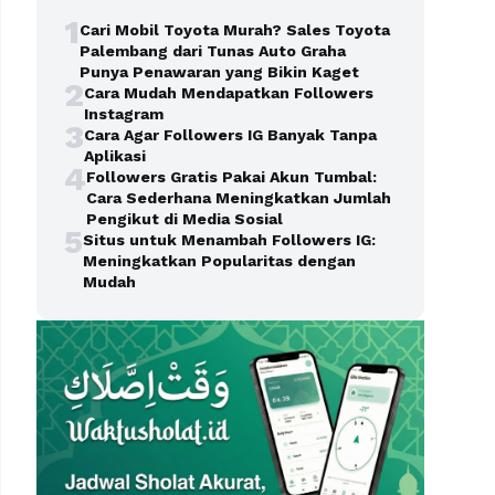
1
Cari Mobil Toyota Murah? Sales Toyota
Palembang dari Tunas Auto Graha
Punya Penawaran yang Bikin Kaget
2
Cara Mudah Mendapatkan Followers
Instagram
3
Cara Agar Followers IG Banyak Tanpa
Aplikasi
4
Followers Gratis Pakai Akun Tumbal:
Cara Sederhana Meningkatkan Jumlah
Pengikut di Media Sosial
5
Situs untuk Menambah Followers IG:
Meningkatkan Popularitas dengan
Mudah