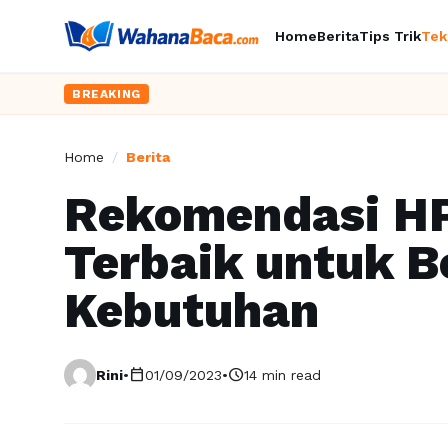
Home
Berita
Tips Trik
Tek
BREAKING
Home
/
Berita
Rekomendasi H
Terbaik untuk B
Kebutuhan
calendar_today
schedule
Rini
•
01/09/2023
•
14 min read