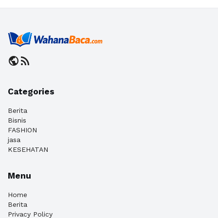
public
rss_feed
Categories
Berita
Bisnis
FASHION
jasa
KESEHATAN
Menu
Home
Berita
Privacy Policy