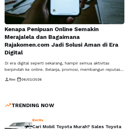
Kenapa Penipuan Online Semakin
Merajalela dan Bagaimana
Rajakomen.com Jadi Solusi Aman di Era
Digital
Di era digital seperti sekarang, hampir semua aktivitas
berpindah ke online. Belanja, promosi, membangun reputasi
bisnis, bahkan membentuk kepercayaan publik dilakukan
person
calendar_today
Rini
•
06/02/2026
lewat internet. Sayangnya, di balik kemudahan tersebut,
penipuan online juga tumbuh semakin canggih dan sulit
dibedakan dari aktivitas yang benar-benar asli. Banyak orang
tertipu bukan karena ceroboh, tapi karena pelaku penipuan
trending_up
TRENDING NOW
semakin pintar memanfaatkan …
Baca Selengkapnya
Berita
Cari Mobil Toyota Murah? Sales Toyota