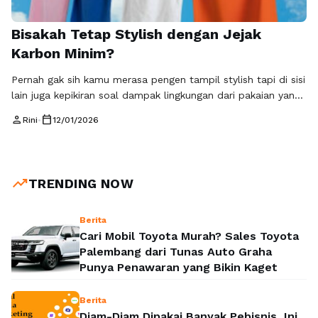
Bisakah Tetap Stylish dengan Jejak
Karbon Minim?
Pernah gak sih kamu merasa pengen tampil stylish tapi di sisi
lain juga kepikiran soal dampak lingkungan dari pakaian yang
dipakai? Di era sekarang, pertanyaan itu makin sering muncul
person
calendar_today
Rini
•
12/01/2026
karena kesadaran konsumen terhadap isu lingkungan juga
makin tinggi. Fashion bukan lagi cuma soal penampilan, tapi
juga soal pilihan hidup. Konsep gaya stylish dengan jejak
karbon …
Baca Selengkapnya
trending_up
TRENDING NOW
Berita
Cari Mobil Toyota Murah? Sales Toyota
Palembang dari Tunas Auto Graha
Punya Penawaran yang Bikin Kaget
Berita
Diam-Diam Dipakai Banyak Pebisnis, Ini