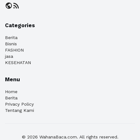
public
rss_feed
Categories
Berita
Bisnis
FASHION
jasa
KESEHATAN
Menu
Home
Berita
Privacy Policy
Tentang Kami
© 2026 WahanaBaca.com. All rights reserved.