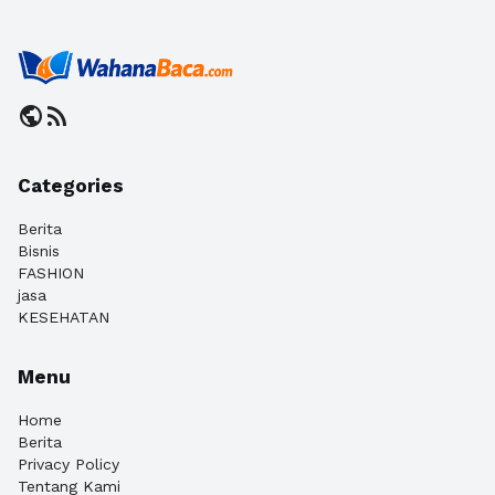
public
rss_feed
Categories
Berita
Bisnis
FASHION
jasa
KESEHATAN
Menu
Home
Berita
Privacy Policy
Tentang Kami