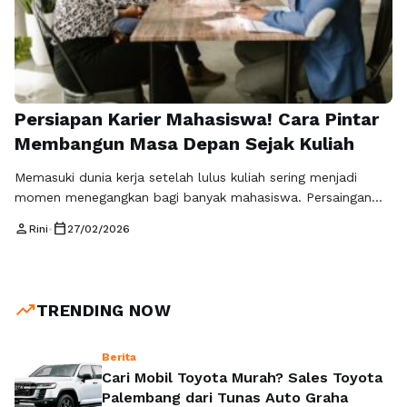
Persiapan Karier Mahasiswa! Cara Pintar
Membangun Masa Depan Sejak Kuliah
Memasuki dunia kerja setelah lulus kuliah sering menjadi
momen menegangkan bagi banyak mahasiswa. Persaingan
yang ketat dan tuntutan industri yang semakin kompleks
person
calendar_today
Rini
•
27/02/2026
menuntut setiap mahasiswa memiliki strategi matang untuk
membangun karier. Persiapan karier mahasiswa bukan hanya
sekadar menyusun CV atau mengikuti wawancara, tetapi
sebuah proses yang dimulai sejak bangku kuliah. Mengapa
trending_up
TRENDING NOW
Persiapan Karier Mahasiswa Itu …
Baca Selengkapnya
Berita
Cari Mobil Toyota Murah? Sales Toyota
Palembang dari Tunas Auto Graha