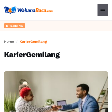
menu
BREAKING
Home
/
KarierGemilang
KarierGemilang