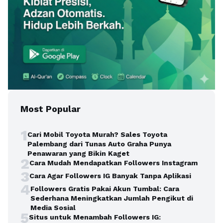
Most Popular
1
Cari Mobil Toyota Murah? Sales Toyota
Palembang dari Tunas Auto Graha Punya
Penawaran yang Bikin Kaget
2
Cara Mudah Mendapatkan Followers Instagram
3
Cara Agar Followers IG Banyak Tanpa Aplikasi
4
Followers Gratis Pakai Akun Tumbal: Cara
Sederhana Meningkatkan Jumlah Pengikut di
Media Sosial
5
Situs untuk Menambah Followers IG: