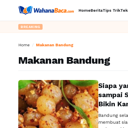
Home
Berita
Tips Trik
Tek
BREAKING
Home
/
Makanan Bandung
Makanan Bandung
Siapa ya
sampai S
Bikin Ka
Bandung sela
membuat siap