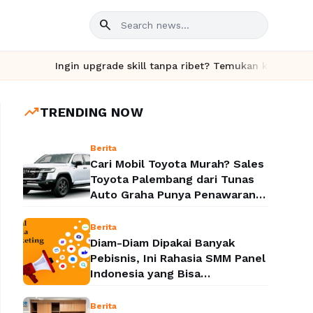
search
Ingin upgrade skill tanpa ribet? Temukan kelas seru dan ma
trending_up
TRENDING NOW
Berita
Cari Mobil Toyota Murah? Sales
Toyota Palembang dari Tunas
Auto Graha Punya Penawaran
yang Bikin Kaget
Berita
Diam-Diam Dipakai Banyak
Pebisnis, Ini Rahasia SMM Panel
Indonesia yang Bisa
Meledakkan Popularitas Sosial
Media
Berita