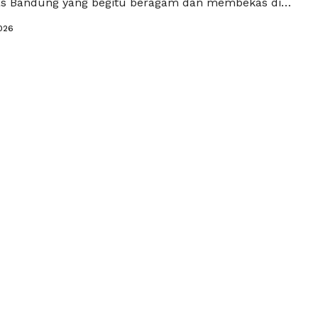
s Bandung yang begitu beragam dan membekas di
ol bojot yang kenyal dengan taburan bumbu pedas,
026
n aroma kencur yang menyengat, hingga cirambay
dan gurih, semuanya bukan sekadar jajanan,
gian dari …
Baca Selengkapnya