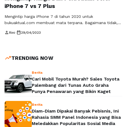
iPhone 7 vs 7 Plus
Mengintip harga iPhone 7 di tahun 2020 untuk
bukuaktual.com membuat mata terpana. Bagaimana tidak,
smartphone tersebut kini dibanderol dengan harga hanya 3
person
calendar_today
Rini
•
29/04/2023
jutaan saja. Nah iPhone 7 punya saudara bernama iPhone 7
Plus yang punya perbedaan di beberapa sektor. Seperti
diketahui kedua smartphone ini hadir sejak tahun 2016
tepatnya bulan September. Meski sudah cukup lama …
Baca
trending_up
TRENDING NOW
Selengkapnya
Berita
Cari Mobil Toyota Murah? Sales Toyota
Palembang dari Tunas Auto Graha
Punya Penawaran yang Bikin Kaget
Berita
Diam-Diam Dipakai Banyak Pebisnis, Ini
Rahasia SMM Panel Indonesia yang Bisa
Meledakkan Popularitas Sosial Media