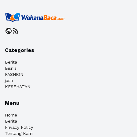
public
rss_feed
Categories
Berita
Bisnis
FASHION
jasa
KESEHATAN
Menu
Home
Berita
Privacy Policy
Tentang Kami