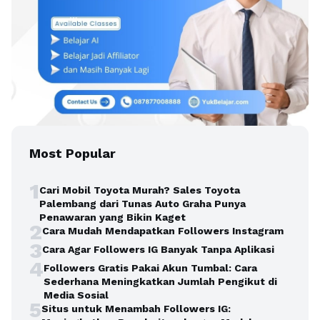
Most Popular
1
Cari Mobil Toyota Murah? Sales Toyota
Palembang dari Tunas Auto Graha Punya
Penawaran yang Bikin Kaget
2
Cara Mudah Mendapatkan Followers Instagram
3
Cara Agar Followers IG Banyak Tanpa Aplikasi
4
Followers Gratis Pakai Akun Tumbal: Cara
Sederhana Meningkatkan Jumlah Pengikut di
Media Sosial
5
Situs untuk Menambah Followers IG: