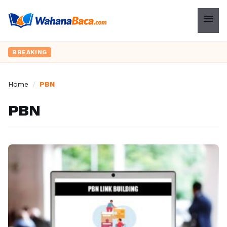
menu
BREAKING
Home
/
PBN
PBN