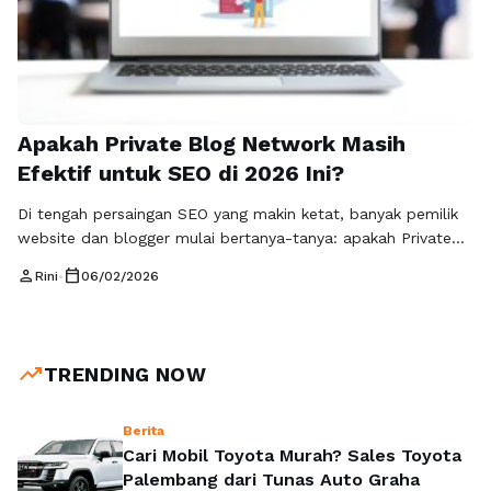
Apakah Private Blog Network Masih
Efektif untuk SEO di 2026 Ini?
Di tengah persaingan SEO yang makin ketat, banyak pemilik
website dan blogger mulai bertanya-tanya: apakah Private
Blog Network (PBN) masih relevan dan aman digunakan?
person
calendar_today
Rini
•
06/02/2026
Jawaban jujurnya, PBN masih sangat efektif kalau digunakan
dengan cara yang benar. Masalahnya, tidak semua orang
punya waktu, sumber daya, dan pengetahuan untuk
membangun PBN yang berkualitas. Di sinilah
trending_up
TRENDING NOW
Rajabacklink.com hadir …
Baca Selengkapnya
Berita
Cari Mobil Toyota Murah? Sales Toyota
Palembang dari Tunas Auto Graha