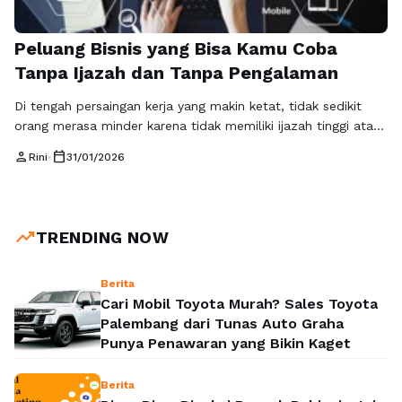
Peluang Bisnis yang Bisa Kamu Coba
Tanpa Ijazah dan Tanpa Pengalaman
Di tengah persaingan kerja yang makin ketat, tidak sedikit
orang merasa minder karena tidak memiliki ijazah tinggi atau
pengalaman kerja yang mumpuni. Padahal, realitas di era
person
calendar_today
Rini
•
31/01/2026
digital menunjukkan bahwa peluang sukses tidak selalu
datang dari jalur formal. Konsep bisnis tanpa ijazah dan
tanpa pengalaman kini semakin relevan, terutama bagi
generasi muda yang ingin mandiri secara …
Baca
trending_up
TRENDING NOW
Selengkapnya
Berita
Cari Mobil Toyota Murah? Sales Toyota
Palembang dari Tunas Auto Graha
Punya Penawaran yang Bikin Kaget
Berita