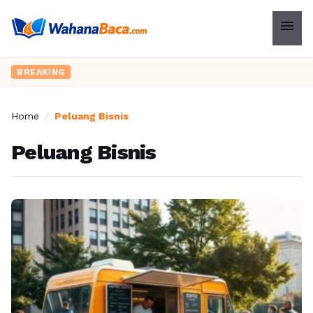
menu
BREAKING
Home
/
Peluang Bisnis
Peluang Bisnis