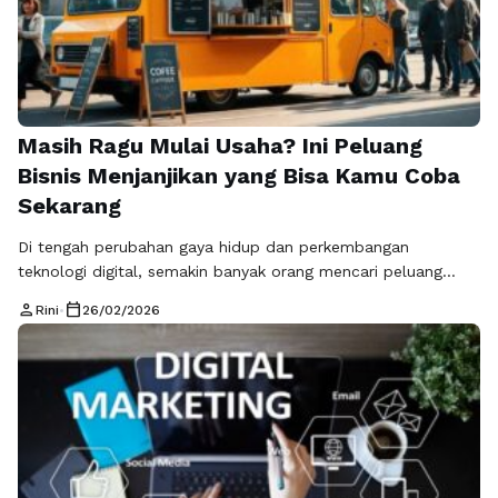
Masih Ragu Mulai Usaha? Ini Peluang
Bisnis Menjanjikan yang Bisa Kamu Coba
Sekarang
Di tengah perubahan gaya hidup dan perkembangan
teknologi digital, semakin banyak orang mencari peluang
bisnis menjanjikan yang tidak hanya menguntungkan tetapi
person
calendar_today
Rini
•
26/02/2026
juga berkelanjutan. Dunia usaha kini tidak lagi terbatas pada
model konvensional, karena inovasi dan kreativitas membuka
jalan bagi siapa saja untuk memulai bisnis dari nol. Melalui
berbagai pembahasan seputar strategi promosi dan
pengembangan usaha, …
Baca Selengkapnya