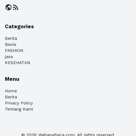
public
rss_feed
Categories
Berita
Bisnis
FASHION
jasa
KESEHATAN
Menu
Home
Berita
Privacy Policy
Tentang Kami
© 2026 WahanaBaca.com. All rights reserved.