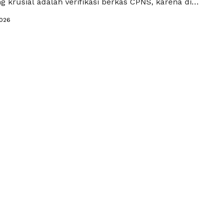
g krusial adalah verifikasi berkas CPNS, karena di
engkapan dan keabsahan dokumen menentukan
2026
tahap berikutnya. Kesalahan kecil seperti salah
n, ukuran file tidak sesuai, atau data tidak sinkron
t fatal. …
Baca Selengkapnya