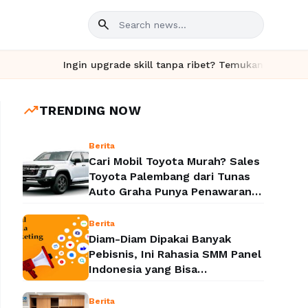
search
Ingin upgrade skill tanpa ribet? Temukan kelas seru dan m
trending_up
TRENDING NOW
Berita
Cari Mobil Toyota Murah? Sales
Toyota Palembang dari Tunas
Auto Graha Punya Penawaran
yang Bikin Kaget
Berita
Diam-Diam Dipakai Banyak
Pebisnis, Ini Rahasia SMM Panel
Indonesia yang Bisa
Meledakkan Popularitas Sosial
Media
Berita