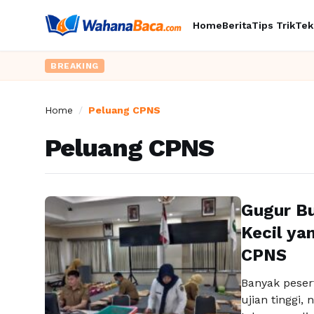
Home
Berita
Tips Trik
Tek
BREAKING
Home
/
Peluang CPNS
Peluang CPNS
Gugur Bu
Kecil ya
CPNS
Banyak peser
ujian tinggi,