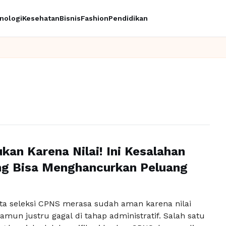
nologi
Kesehatan
Bisnis
Fashion
Pendidikan
kan Karena Nilai! Ini Kesalahan
ng Bisa Menghancurkan Peluang
ta seleksi CPNS merasa sudah aman karena nilai
 namun justru gagal di tahap administratif. Salah satu