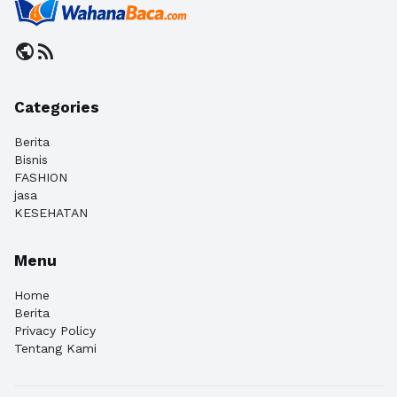
public
rss_feed
Categories
Berita
Bisnis
FASHION
jasa
KESEHATAN
Menu
Home
Berita
Privacy Policy
Tentang Kami