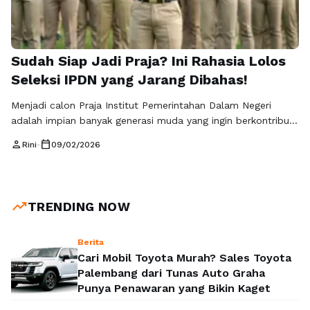
Sudah Siap Jadi Praja? Ini Rahasia Lolos
Seleksi IPDN yang Jarang Dibahas!
Menjadi calon Praja Institut Pemerintahan Dalam Negeri
adalah impian banyak generasi muda yang ingin berkontribusi
langsung dalam pemerintahan dan pelayanan publik. Jalur ini
person
calendar_today
Rini
•
09/02/2026
bukan hanya menawarkan pendidikan kedinasan yang
bergengsi, tetapi juga membuka peluang karier yang luas di
berbagai instansi pemerintahan. Namun, untuk sampai ke
tahap tersebut, calon praja harus melewati proses seleksi
trending_up
TRENDING NOW
yang ketat, …
Baca Selengkapnya
Berita
Cari Mobil Toyota Murah? Sales Toyota
Palembang dari Tunas Auto Graha
Punya Penawaran yang Bikin Kaget