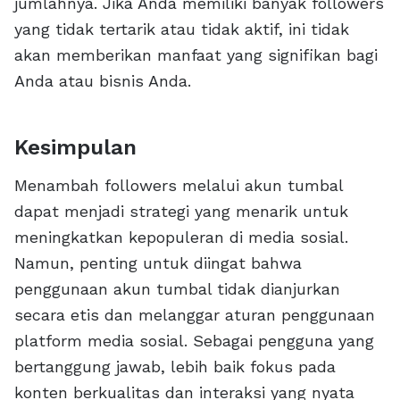
jumlahnya. Jika Anda memiliki banyak followers
yang tidak tertarik atau tidak aktif, ini tidak
akan memberikan manfaat yang signifikan bagi
Anda atau bisnis Anda.
Kesimpulan
Menambah followers melalui akun tumbal
dapat menjadi strategi yang menarik untuk
meningkatkan kepopuleran di media sosial.
Namun, penting untuk diingat bahwa
penggunaan akun tumbal tidak dianjurkan
secara etis dan melanggar aturan penggunaan
platform media sosial. Sebagai pengguna yang
bertanggung jawab, lebih baik fokus pada
konten berkualitas dan interaksi yang nyata