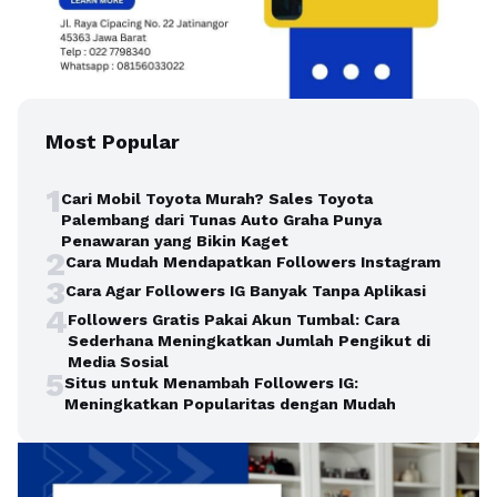
Most Popular
1
Cari Mobil Toyota Murah? Sales Toyota
Palembang dari Tunas Auto Graha Punya
Penawaran yang Bikin Kaget
2
Cara Mudah Mendapatkan Followers Instagram
3
Cara Agar Followers IG Banyak Tanpa Aplikasi
4
Followers Gratis Pakai Akun Tumbal: Cara
Sederhana Meningkatkan Jumlah Pengikut di
Media Sosial
5
Situs untuk Menambah Followers IG:
Meningkatkan Popularitas dengan Mudah