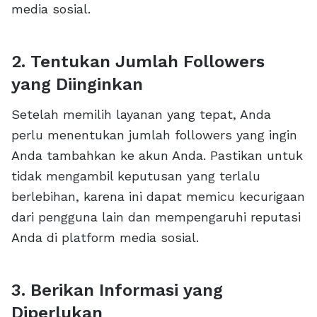
media sosial.
2. Tentukan Jumlah Followers
yang Diinginkan
Setelah memilih layanan yang tepat, Anda
perlu menentukan jumlah followers yang ingin
Anda tambahkan ke akun Anda. Pastikan untuk
tidak mengambil keputusan yang terlalu
berlebihan, karena ini dapat memicu kecurigaan
dari pengguna lain dan mempengaruhi reputasi
Anda di platform media sosial.
3. Berikan Informasi yang
Diperlukan