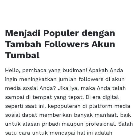
Menjadi Populer dengan
Tambah Followers Akun
Tumbal
Hello, pembaca yang budiman! Apakah Anda
ingin meningkatkan jumlah followers di akun
media sosial Anda? Jika iya, maka Anda telah
sampai di tempat yang tepat. Di era digital
seperti saat ini, kepopuleran di platform media
sosial dapat memberikan banyak manfaat, baik
untuk alasan pribadi maupun profesional. Salah
satu cara untuk mencapai hal ini adalah