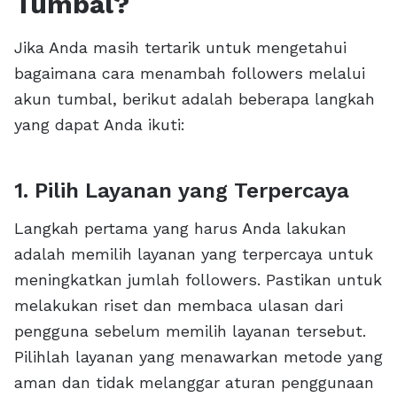
Tumbal?
Jika Anda masih tertarik untuk mengetahui
bagaimana cara menambah followers melalui
akun tumbal, berikut adalah beberapa langkah
yang dapat Anda ikuti:
1. Pilih Layanan yang Terpercaya
Langkah pertama yang harus Anda lakukan
adalah memilih layanan yang terpercaya untuk
meningkatkan jumlah followers. Pastikan untuk
melakukan riset dan membaca ulasan dari
pengguna sebelum memilih layanan tersebut.
Pilihlah layanan yang menawarkan metode yang
aman dan tidak melanggar aturan penggunaan