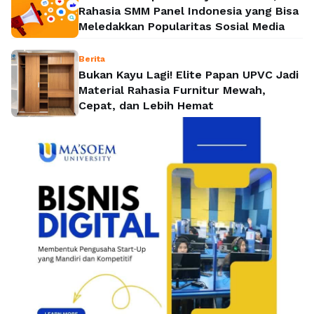
Rahasia SMM Panel Indonesia yang Bisa
Meledakkan Popularitas Sosial Media
Berita
Bukan Kayu Lagi! Elite Papan UPVC Jadi
Material Rahasia Furnitur Mewah,
Cepat, dan Lebih Hemat