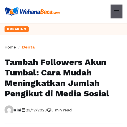
menu
BREAKING
Home
/
Berita
Tambah Followers Akun
Tumbal: Cara Mudah
Meningkatkan Jumlah
Pengikut di Media Sosial
calendar_today
schedule
Rini
23/12/2023
3 min read