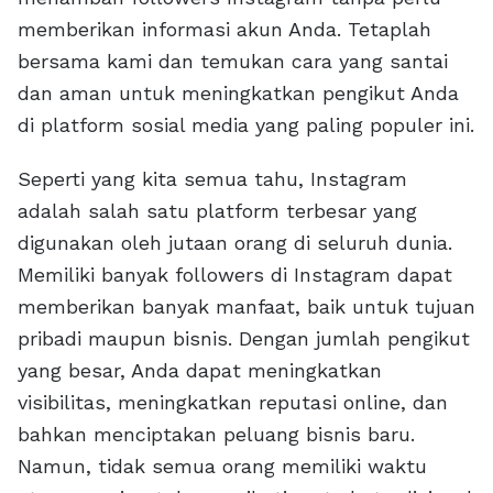
memberikan informasi akun Anda. Tetaplah
bersama kami dan temukan cara yang santai
dan aman untuk meningkatkan pengikut Anda
di platform sosial media yang paling populer ini.
Seperti yang kita semua tahu, Instagram
adalah salah satu platform terbesar yang
digunakan oleh jutaan orang di seluruh dunia.
Memiliki banyak followers di Instagram dapat
memberikan banyak manfaat, baik untuk tujuan
pribadi maupun bisnis. Dengan jumlah pengikut
yang besar, Anda dapat meningkatkan
visibilitas, meningkatkan reputasi online, dan
bahkan menciptakan peluang bisnis baru.
Namun, tidak semua orang memiliki waktu