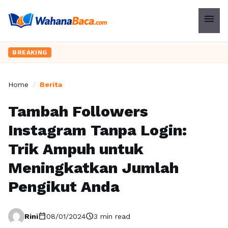
menu
BREAKING
Home
/
Berita
Tambah Followers
Instagram Tanpa Login:
Trik Ampuh untuk
Meningkatkan Jumlah
Pengikut Anda
calendar_today
schedule
Rini
08/01/2024
3 min read